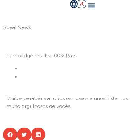
Menu
Skip
to
QUEM SOMOS
content
Royal News
Cambridge results: 100% Pass
10 Fevereiro 2021
royal
Muitos parabéns a todos os nossos alunos! Estamos
muito orgulhosos de vocês.